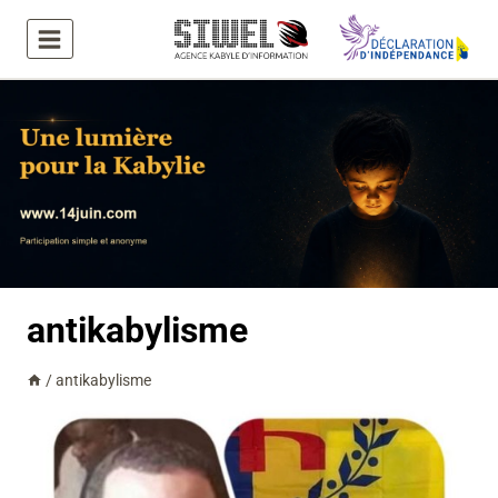
Aller
au
contenu
antikabylisme
/
antikabylisme