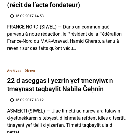
(récit de l’acte fondateur)
15.02.2017 14:53
FRANCE-NORD (SIWEL) — Dans un communiqué
parvenu à notre rédaction, le Président de la Fédération
France-Nord du MAK-Anavad, Hamid Gherab, a tenu à
revenir sur des faits qu’ont vécu…
Archives
|
Divers
22 d aseggas i yezrin γef tmenγiwt n
tmeγnast taqbaylit Nabila Ğeḥnin
15.02.2017 13:12
ASMEKTI (SIWEL) — Ulac timetti ud nurew ara tulawin i
d-yettnekkaren s tebγest, d leḥmata refdent idles d tsertit,
ttnaγent γef tlelli d yizerfan. Timetti taqbaylit ula d
nettat…