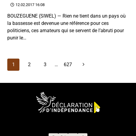
12.02.2017 16:08
BOUZEGUENE (SIWEL) — Rien ne tient dans un pays où
la bassesse est devenue une référence pour ces
politiciens, ces amateurs qui se servent de l’abruti pour
punir le…
Navigation
Page
1
2
3
…
627
de
suivante
page