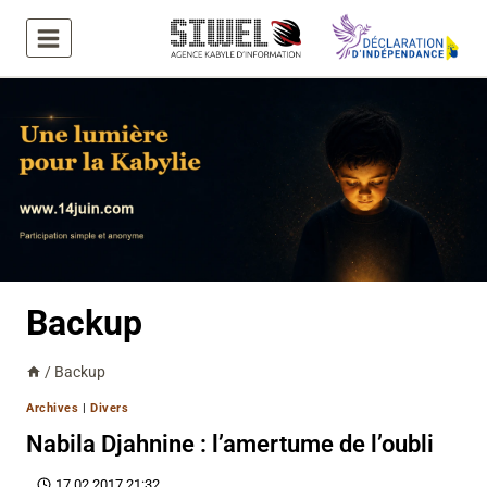
Aller
au
contenu
Backup
/
Backup
Archives
|
Divers
Nabila Djahnine : l’amertume de l’oubli
17.02.2017 21:32