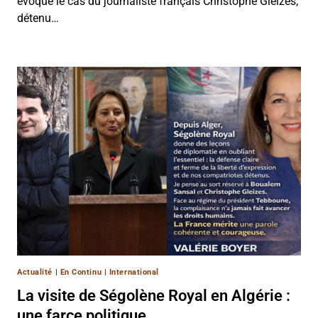
évoqué le cas du journaliste français Christophe Gleizes,
détenu…
Actualité
|
En Continu
|
International
La visite de Ségolène Royal en Algérie :
une farce politique