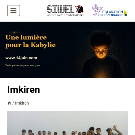
Aller
au
contenu
Imkiren
/
Imkiren