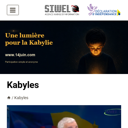
Aller
au
contenu
Kabyles
/
Kabyles