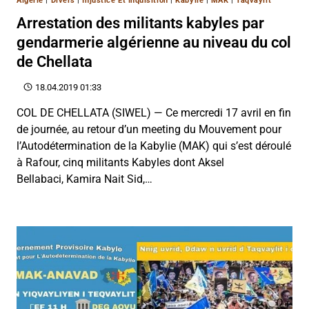
Algérie
|
Divers
|
Injustice Et Inquisition
|
Kabylie
|
MAK
|
Taqvaylit
Arrestation des militants kabyles par
gendarmerie algérienne au niveau du col
de Chellata
18.04.2019 01:33
COL DE CHELLATA (SIWEL) — Ce mercredi 17 avril en fin
de journée, au retour d’un meeting du Mouvement pour
l’Autodétermination de la Kabylie (MAK) qui s’est déroulé
à Rafour, cinq militants Kabyles dont Aksel
Bellabaci, Kamira Nait Sid,…