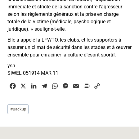
immédiate et stricte de la sanction contre l’agresseur
selon les règlements généraux et la prise en charge
totale de la victime (médicale, psychologique et
juridique).
»
souligne-t-elle.
Elle a appelé la LFWTO, les clubs, et les supporters à
assurer un climat de sécurité dans les stades et à œuvrer
ensemble pour enraciner la culture d’esprit sportif.
ysn
SIWEL 051914 MAR 11
F
X
L
T
W
M
E
P
C
a
i
e
h
e
m
r
o
c
n
l
a
s
a
i
p
Étiquettes
#
Backup
e
k
e
t
s
i
n
y
de
b
e
g
s
e
l
t
L
la
o
d
r
A
n
i
publication :
o
I
a
p
g
n