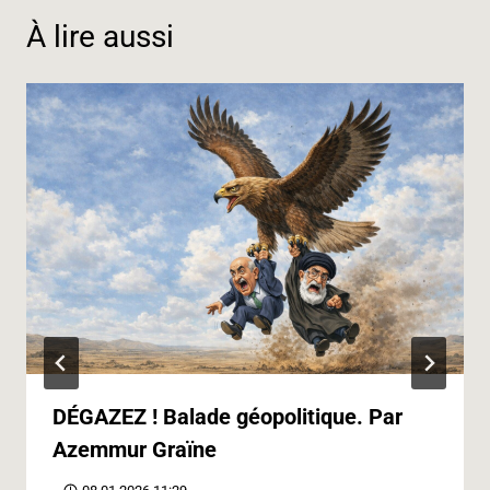
k
n
m
p
e
k
À lire aussi
r
DÉGAZEZ ! Balade géopolitique. Par
Azemmur Graïne