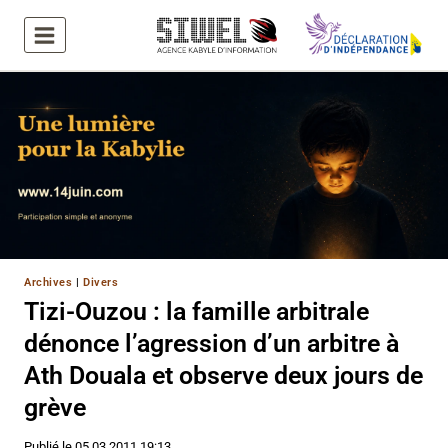
Aller
au
contenu
Archives
|
Divers
Tizi-Ouzou : la famille arbitrale
dénonce l’agression d’un arbitre à
Ath Douala et observe deux jours de
grève
Publié le
05.03.2011 19:13