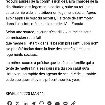
recours auprès de la commission de Daïra chargée de la
distribution des logements sociaux, suite au refus de
cette dernière de lui attribuer un logement social. Après
avoir appris le rejet du recours, il a tenté de s’immoler
dans l’enceinte même de la mairie d’Ain Zaouia.
Selon une source, le jeune s’est dit
«
victime de cette
commission
»
, du fait
que même s’il était « dans le besoin pressant », son nom
n’a pas été inclus dans la liste des bénéficiaires des
logements sociaux.
La même source a précisé que le père de famille qui a
tenté de mettre fin à ses jours n’a dû son salut qu’à
l’intervention rapide des agents de sécurité de la mairie
et de quelques citoyens présents sur les yeux.
ll
SIWEL 042220 MAR 11
F
X
L
T
W
M
E
P
C