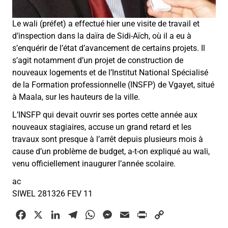
Le wali (préfet) a effectué hier une visite de travail et
d’inspection dans la daïra de Sidi-Aïch, où il a eu à
s’enquérir de l’état d’avancement de certains projets. Il
s’agit notamment d’un projet de construction de
nouveaux logements et de l’Institut National Spécialisé
de la Formation professionnelle (INSFP) de Vgayet, situé
à Maala, sur les hauteurs de la ville.
L’INSFP qui devait ouvrir ses portes cette année aux
nouveaux stagiaires, accuse un grand retard et les
travaux sont presque à l’arrêt depuis plusieurs mois à
cause d’un problème de budget, a-t-on expliqué au wali,
venu officiellement inaugurer l’année scolaire.
ac
SIWEL 281326 FEV 11
F
X
L
T
W
M
E
P
C
a
i
e
h
e
m
r
o