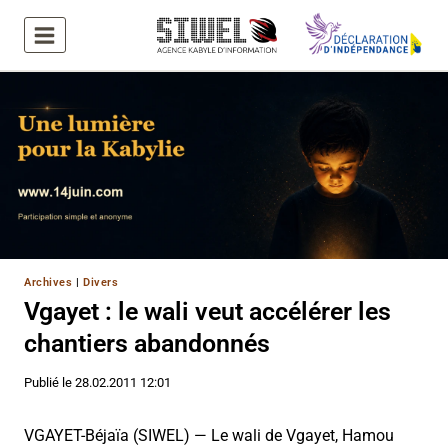
Aller
au
contenu
Archives
|
Divers
Vgayet : le wali veut accélérer les
chantiers abandonnés
Publié le
28.02.2011 12:01
VGAYET-Béjaïa (SIWEL) — Le wali de Vgayet, Hamou