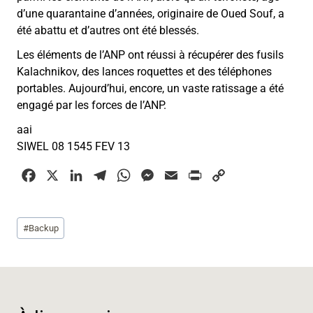
d’une quarantaine d’années, originaire de Oued Souf, a
été abattu et d’autres ont été blessés.
Les éléments de l’ANP ont réussi à récupérer des fusils
Kalachnikov, des lances roquettes et des téléphones
portables. Aujourd’hui, encore, un vaste ratissage a été
engagé par les forces de l’ANP.
aai
SIWEL 08 1545 FEV 13
F
X
L
T
W
M
E
P
C
a
i
e
h
e
m
r
o
c
n
l
a
s
a
i
p
Étiquettes
#
Backup
e
k
e
t
s
i
n
y
de
b
e
g
s
e
l
t
L
la
o
d
r
A
n
i
publication :
o
I
a
p
g
n
k
n
m
p
e
k