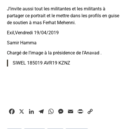
J’invite aussi tout les militantes et les militants à
partager ce portrait et le mettre dans les profils en guise
de soutien à mas
Ferhat
Mehenni
.
Exil,Vendredi 19/04/2019
Samir Hamma
Chargé de l’image à la présidence de l’Anavad .
SIWEL 185019 AVR19 KZNZ
F
X
L
T
W
M
E
P
C
a
i
e
h
e
m
r
o
c
n
l
a
s
a
i
p