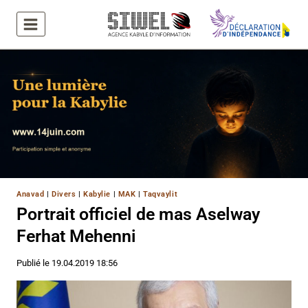
Aller
au
contenu
Anavad
|
Divers
|
Kabylie
|
MAK
|
Taqvaylit
Portrait officiel de mas Aselway
Ferhat Mehenni
Publié le
19.04.2019 18:56