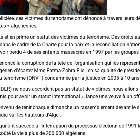
icière, ces victimes du terrorisme ont dénoncé à travers leurs dé
ités
»
algériennes.
 et en prime un statut des victimes du terrorisme. Des droits a
dans le cadre de la Charte pour la paix et la réconciliation natio
 avoir perdu 4 de ses enfants massacrés en 1997 par les groupes
énoncé la corruption de la tête de l’organisation qui les représe
algérien d’écarter Mme Fatma-Zohra Flici, en sa qualité de présid
u terrorisme (ONVT) condamnée par la justice en 2005 à 10 ans 
 NDLR) ne nous accordent pas un statut de victimes, nous allons
is pour avoir un statut international
»
, lance une veuve à un offi
convenu de tenir chaque dimanche un rassemblement devant le si
dia sur les hauteurs d’Alger.
s qui ont succédé à l’interruption du processus électoral de 1991
coûté la vie à plus de 200.000 algériens.