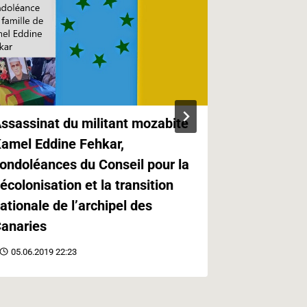
ssassinat du militant mozabite
Kabylie,Ca
amel Eddine Fehkar,
Canaries e
ondoléances du Conseil pour la
Paris
écolonisation et la transition
21.05.2019 
ationale de l’archipel des
anaries
05.06.2019 22:23