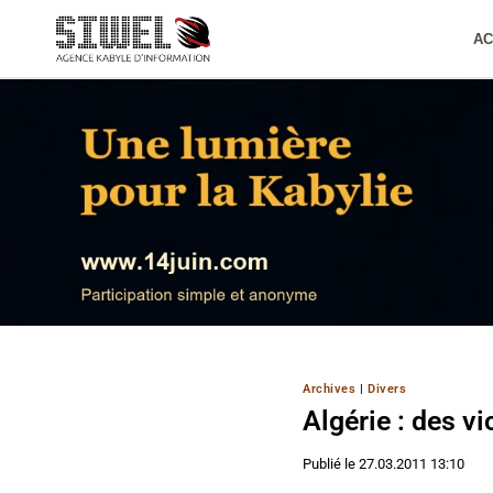
Aller
au
AC
contenu
Archives
|
Divers
Algérie : des v
Publié le
27.03.2011 13:10