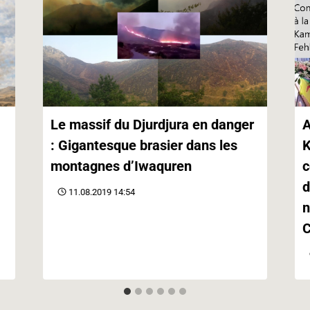
Le massif du Djurdjura en danger
A
: Gigantesque brasier dans les
K
montagnes d’Iwaquren
c
d
11.08.2019 14:54
n
C