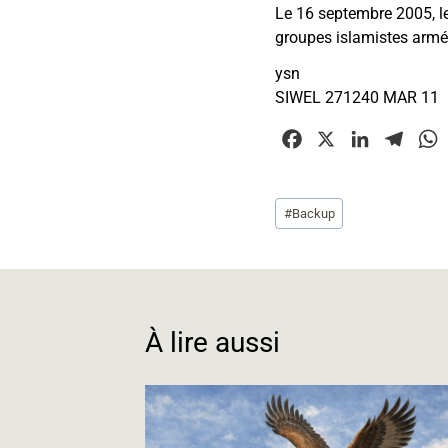
Le 16 septembre 2005, le
groupes islamistes armé
ysn
SIWEL 271240 MAR 11
F
X
L
T
a
i
e
c
n
l
Étiquettes
#
Backup
e
k
e
t
de
b
e
g
la
o
d
r
publication :
o
I
a
k
n
m
À lire aussi