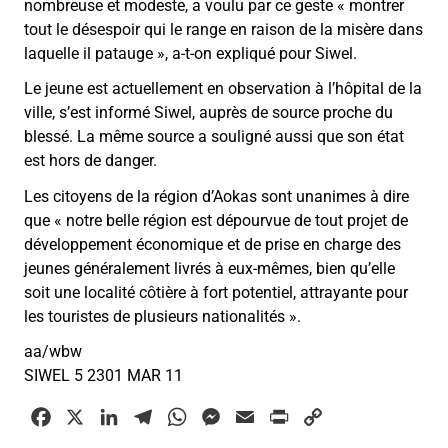
nombreuse et modeste, a voulu par ce geste « montrer
tout le désespoir qui le range en raison de la misère dans
laquelle il patauge », a-t-on expliqué pour Siwel.
Le jeune est actuellement en observation à l’hôpital de la
ville, s’est informé Siwel, auprès de source proche du
blessé. La même source a souligné aussi que son état
est hors de danger.
Les citoyens de la région d’Aokas sont unanimes à dire
que « notre belle région est dépourvue de tout projet de
développement économique et de prise en charge des
jeunes généralement livrés à eux-mêmes, bien qu’elle
soit une localité côtière à fort potentiel, attrayante pour
les touristes de plusieurs nationalités ».
aa/wbw
SIWEL 5 2301 MAR 11
F
X
L
T
W
M
E
P
C
a
i
e
h
e
m
r
o