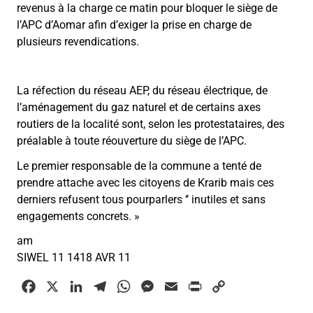
revenus à la charge ce matin pour bloquer le siège de
l’APC d’Aomar afin d’exiger la prise en charge de
plusieurs revendications.
La réfection du réseau AEP, du réseau électrique, de
l’aménagement du gaz naturel et de certains axes
routiers de la localité sont, selon les protestataires, des
préalable à toute réouverture du siège de l’APC.
Le premier responsable de la commune a tenté de
prendre attache avec les citoyens de Krarib mais ces
derniers refusent tous pourparlers ‘’ inutiles et sans
engagements concrets. »
am
SIWEL 11 1418 AVR 11
F
X
L
T
W
M
E
P
C
a
i
e
h
e
m
r
o