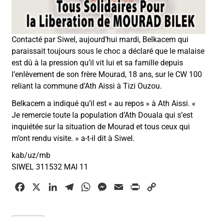
Contacté par Siwel, aujourd’hui mardi, Belkacem qui
paraissait toujours sous le choc a déclaré que le malaise
est dû à la pression qu’il vit lui et sa famille depuis
l’enlèvement de son frère Mourad, 18 ans, sur le CW 100
reliant la commune d’Ath Aissi à Tizi Ouzou.
Belkacem a indiqué qu’il est « au repos » à Ath Aissi. «
Je remercie toute la population d’Ath Douala qui s’est
inquiétée sur la situation de Mourad et tous ceux qui
m’ont rendu visite. » a-t-il dit à Siwel.
kab/uz/mb
SIWEL 311532 MAI 11
F
X
L
T
W
M
E
P
C
a
i
e
h
e
m
r
o
c
n
l
a
s
a
i
p