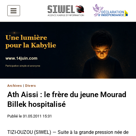
Aller
au
contenu
Archives
|
Divers
Ath Aissi : le frère du jeune Mourad
Billek hospitalisé
Publié le
31.05.2011 15:31
TIZI-OUZOU (SIWEL) — Suite à la grande pression née de