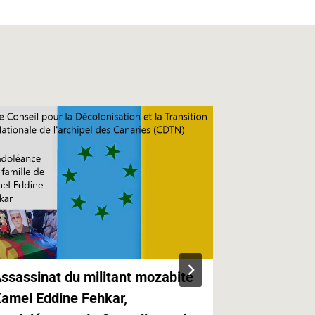
ssassinat du militant mozabite
Kabylie,Ca
amel Eddine Fehkar,
Canaries e