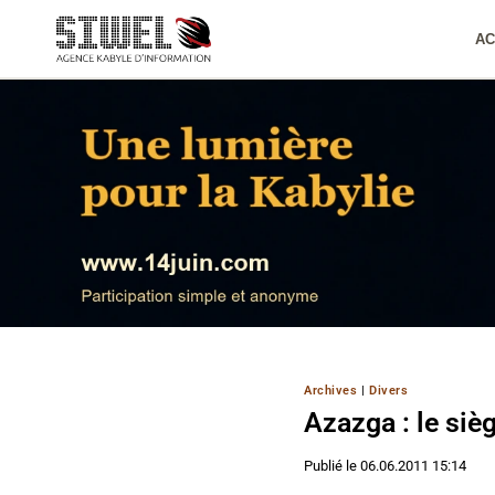
Aller
au
AC
contenu
Archives
|
Divers
Azazga : le siè
Publié le
06.06.2011 15:14