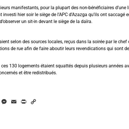
urs manifestants, pour la plupart des non-bénéficiaires d’une 
ont investi hier soir le siège de l’APC d’Azazga qu’ils ont saccagé
 d’observer un sit-in devant le siège de la daïra.
aient selon des sources locales, reçus dans la soirée par le chef
ions de rue afin de faire aboutir leurs revendications qui sont de 
ue ces 130 logements étaient squattés depuis plusieurs années av
oncernés et être redistribués.
W
M
E
P
C
h
e
m
r
o
a
s
a
i
p
s
i
n
y