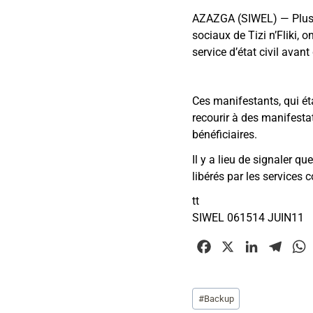
AZAZGA (SIWEL) — Plusie
sociaux de Tizi n’Fliki, 
service d’état civil avant
Ces manifestants, qui ét
recourir à des manifestat
bénéficiaires.
Il y a lieu de signaler q
libérés par les services c
tt
SIWEL 061514 JUIN11
F
X
L
T
a
i
e
c
n
l
Étiquettes
#
Backup
e
k
e
t
de