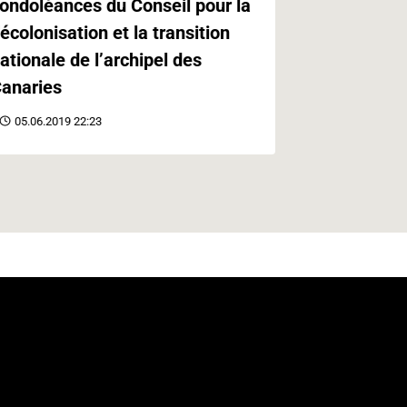
ondoléances du Conseil pour la
Paris
écolonisation et la transition
21.05.2019 
ationale de l’archipel des
anaries
05.06.2019 22:23