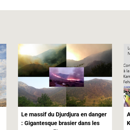
s
e
l
t
L
A
n
i
p
g
n
p
e
k
r
Le massif du Djurdjura en danger
A
: Gigantesque brasier dans les
K