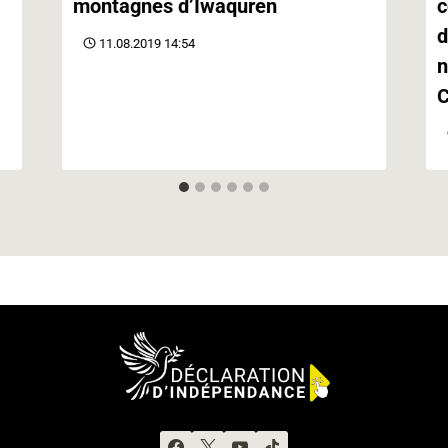
montagnes d’Iwaquren
c
d
11.08.2019 14:54
n
C