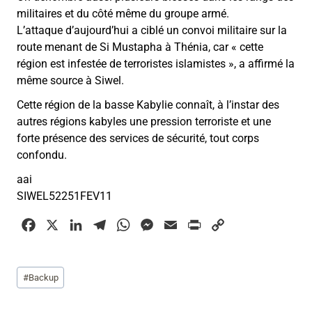
militaires et du côté même du groupe armé.
L’attaque d’aujourd’hui a ciblé un convoi militaire sur la
route menant de Si Mustapha à Thénia, car « cette
région est infestée de terroristes islamistes », a affirmé la
même source à Siwel.
Cette région de la basse Kabylie connaît, à l’instar des
autres régions kabyles une pression terroriste et une
forte présence des services de sécurité, tout corps
confondu.
aai
SIWEL52251FEV11
F
X
L
T
W
M
E
P
C
a
i
e
h
e
m
r
o
c
n
l
a
s
a
i
p
Étiquettes
#
Backup
e
k
e
t
s
i
n
y
de
b
e
g
s
e
l
t
L
la