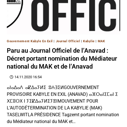
Gouvernement Kabyle En Exil
|
Journal Officiel
|
Kabylie
|
MAK
Paru au Journal Officiel de l’Anavad :
Décret portant nomination du Médiateur
national du MAK et de l’Anavad
14.11.2020 16:54
ⴰⵏⴰⵠⴰⴷ ⴰⵇⵠⴰⵢⵍⵉ ⵓⵄⴺⵉⵍGOUVERNEMENT
PROVISOIRE KABYLE EN EXIL (ANAVAD) ⴰⴼⵔⴰⵏⵉⵎⴰⵏ ⵉ
ⵝⵎⵓⵔⵝ ⵏ ⵢⵉⵇⵠⴰⵢⵍⵉⵢⴻⵏMOUVEMENT POUR
L’AUTODÉTERMINATION DE LA KABYLIE (MAK)
TASELWITLA PRÉSIDENCE Tagzemt portant nomination
du Médiateur national du MAK et…