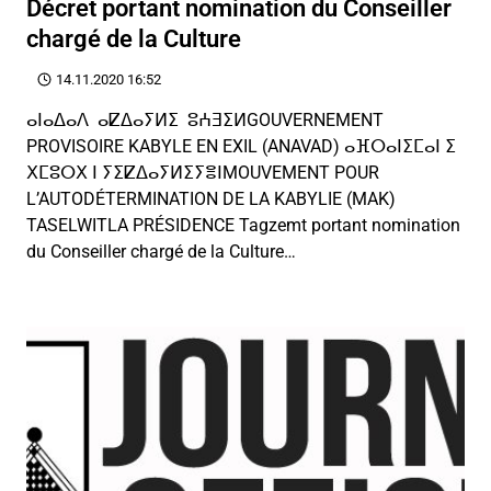
Décret portant nomination du Conseiller
chargé de la Culture
14.11.2020 16:52
ⴰⵏⴰⵠⴰⴷ ⴰⵇⵠⴰⵢⵍⵉ ⵓⵄⴺⵉⵍGOUVERNEMENT
PROVISOIRE KABYLE EN EXIL (ANAVAD) ⴰⴼⵔⴰⵏⵉⵎⴰⵏ ⵉ
ⵝⵎⵓⵔⵝ ⵏ ⵢⵉⵇⵠⴰⵢⵍⵉⵢⴻⵏMOUVEMENT POUR
L’AUTODÉTERMINATION DE LA KABYLIE (MAK)
TASELWITLA PRÉSIDENCE Tagzemt portant nomination
du Conseiller chargé de la Culture…