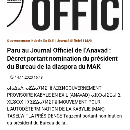
Gouvernement Kabyle En Exil
|
Journal Officiel
|
MAK
Paru au Journal Officiel de l’Anavad :
Décret portant nomination du président
du Bureau de la diaspora du MAK
14.11.2020 16:48
ⴰⵏⴰⵠⴰⴷ ⴰⵇⵠⴰⵢⵍⵉ ⵓⵄⴺⵉⵍGOUVERNEMENT
PROVISOIRE KABYLE EN EXIL (ANAVAD) ⴰⴼⵔⴰⵏⵉⵎⴰⵏ ⵉ
ⵝⵎⵓⵔⵝ ⵏ ⵢⵉⵇⵠⴰⵢⵍⵉⵢⴻⵏMOUVEMENT POUR
L’AUTODÉTERMINATION DE LA KABYLIE (MAK)
TASELWITLA PRÉSIDENCE Tagzemt portant nomination
du président du Bureau de la…