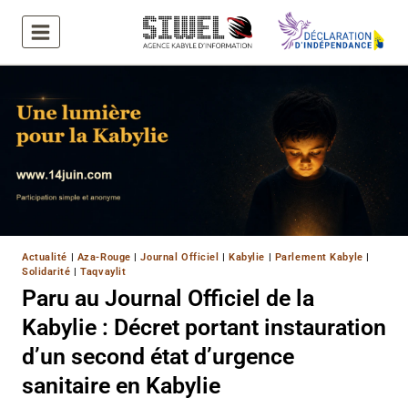
Aller
au
contenu
Actualité
|
Aza-Rouge
|
Journal Officiel
|
Kabylie
|
Parlement Kabyle
|
Solidarité
|
Taqvaylit
Paru au Journal Officiel de la
Kabylie : Décret portant instauration
d’un second état d’urgence
sanitaire en Kabylie