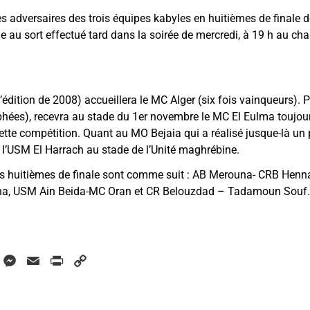
 adversaires des trois équipes kabyles en huitièmes de finale de
ge au sort effectué tard dans la soirée de mercredi, à 19 h au cha
édition de 2008) accueillera le MC Alger (six fois vainqueurs). 
ophées), recevra au stade du 1er novembre le MC El Eulma toujou
tte compétition. Quant au MO Bejaia qui a réalisé jusque-là un p
l’USM El Harrach au stade de l’Unité maghrébine.
es huitièmes de finale sont comme suit : AB Merouna- CRB Hen
atna, USM Ain Beida-MC Oran et CR Belouzdad – Tadamoun Souf.
W
M
E
P
C
h
e
m
r
o
a
s
a
i
p