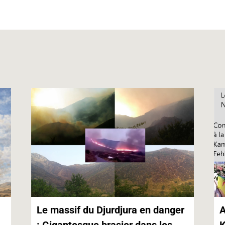
s
i
n
y
s
e
l
t
L
A
n
i
p
g
n
p
e
k
r
Le massif du Djurdjura en danger
A
: Gigantesque brasier dans les
K