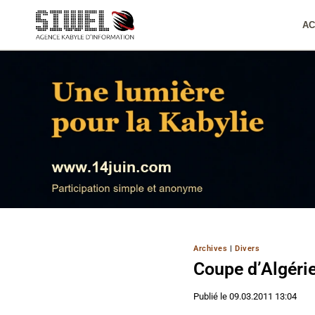
Aller
au
AC
contenu
Archives
|
Divers
Coupe d’Algér
Publié le
09.03.2011 13:04