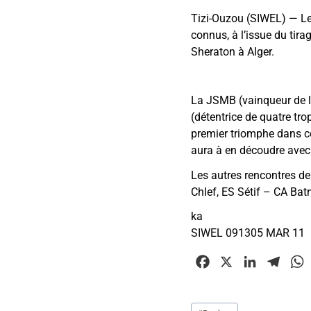
Tizi-Ouzou (SIWEL) — Les
connus, à l’issue du tira
Sheraton à Alger.
La JSMB (vainqueur de l’
(détentrice de quatre tr
premier triomphe dans ce
aura à en découdre avec 
Les autres rencontres d
Chlef, ES Sétif – CA B
ka
SIWEL 091305 MAR 11
F
X
L
T
a
i
e
c
n
l
Étiquettes