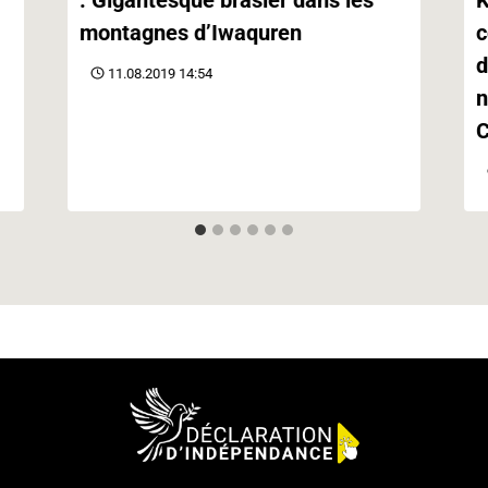
montagnes d’Iwaquren
c
d
11.08.2019 14:54
n
C