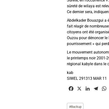
Sûreté, en l’occurrence »
sûreté de wilaya est rel
Ce dernier sera, indique
Abdelkader Bouazgui a ét
fait réagir de nombreuses
citoyens ont été organis
Ouzou pour dénoncer le 
pourrissement
»
qui perd
Le mouvement autonomis
le printemps noir 2001-2
régional kabyle dans le 
kab
SIWEL 291313 MAR 11
F
X
L
T
a
i
e
c
n
l
Étiquettes
#
Backup
e
k
e
t