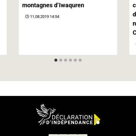
montagnes d’Iwaquren
c
d
11.08.2019 14:54
n
C