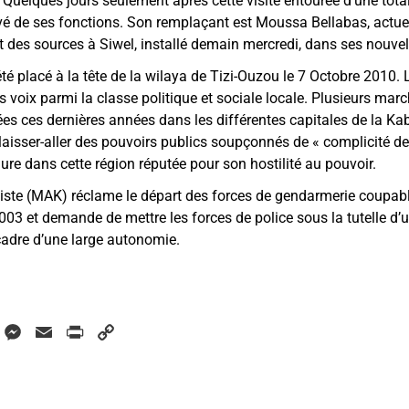
. Quelques jours seulement après cette visite entourée d’une total
evé de ses fonctions. Son remplaçant est Moussa Bellabas, actuel
nt des sources à Siwel, installé demain mercredi, dans ses nouvel
é placé à la tête de la wilaya de Tizi-Ouzou le 7 Octobre 2010. L
 voix parmi la classe politique et sociale locale. Plusieurs marc
ées ces dernières années dans les différentes capitales de la Ka
laisser-aller des pouvoirs publics soupçonnés de
«
complicité de 
ure dans cette région réputée pour son hostilité au pouvoir.
te (MAK) réclame le départ des forces de gendarmerie coupab
003 et demande de mettre les forces de police sous la tutelle d
cadre d’une large autonomie.
W
M
E
P
C
h
e
m
r
o
a
s
a
i
p
s
i
n
y