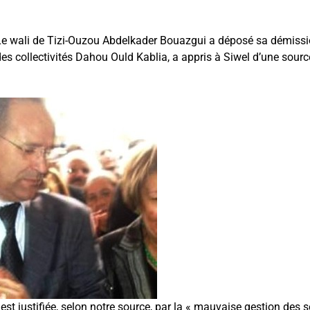
 wali de Tizi-Ouzou Abdelkader Bouazgui a déposé sa démissi
t des collectivités Dahou Ould Kablia, a appris à Siwel d’une sourc
 est justifiée, selon notre source, par la « mauvaise gestion des se