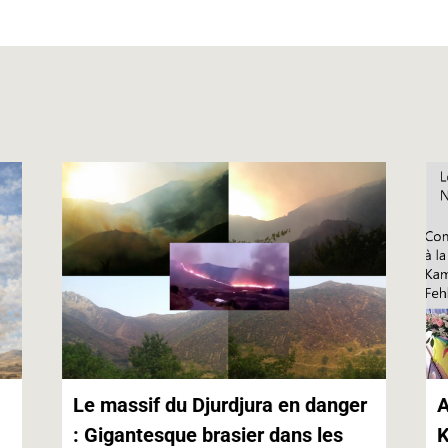
s
e
l
t
L
A
n
i
p
g
n
p
e
k
r
Le massif du Djurdjura en danger
A
: Gigantesque brasier dans les
K