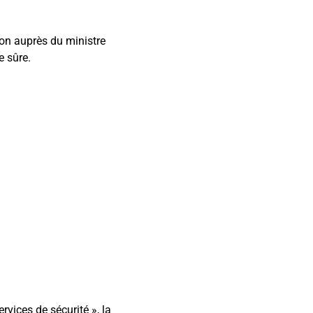
on auprès du ministre
e sûre.
rvices de sécurité », la