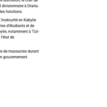
e discrétion, le chef de
 divisionnaire à Draria.
les fonctions.
’insécurité en Kabylie
hes d’étudiants et de
bylie, notamment à Tizi-
l’état de
le de massacres durant
’un gouvernement