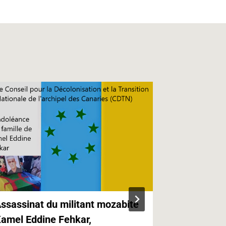
ssassinat du militant mozabite
Kabylie,Ca
amel Eddine Fehkar,
Canaries e