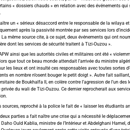
tains « dossiers chauds » en relation avec des événements qui 
.
naître un « sérieux désaccord entre le responsable de la wilaya e
quement après la passivité montrée par ses services lors d’inci
. La même source cite, à ce sujet, deux événements qui ont nourri
re dont les services de sécurité traitent à Tizi-Ouzou ».
l’APW ainsi que les autorités civiles et militaires ont été « viole
ors que tout ce beau monde attendait l’arrivée du ministre algér
 sur les lieux et ont insulté ces responsables avec toutes sortes 
ents en nombre n’osent bouger le petit doigt ». Autre fait saillant
ersitaire de Boukhalfa II, en colère contre l’agression de l’un des
 privée du wali de Tizi-Ouzou. Ce dernier reprocherait aux servi
ion.
sources, reproché à la police le fait de « laisser les étudiants ar
deux parties a fait naître une crise qui a nécessité le déplacem
Daho Ould Kablia, ministre de l’Intérieur et Abdelghani Hamel, di