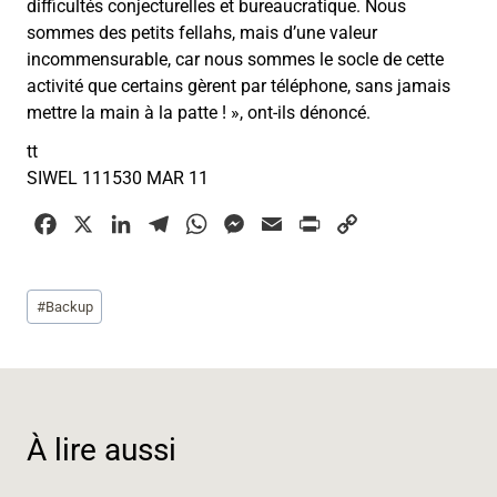
difficultés conjecturelles et bureaucratique. Nous
sommes des petits fellahs, mais d’une valeur
incommensurable, car nous sommes le socle de cette
activité que certains gèrent par téléphone, sans jamais
mettre la main à la patte ! », ont-ils dénoncé.
tt
SIWEL 111530 MAR 11
F
X
L
T
W
M
E
P
C
a
i
e
h
e
m
r
o
c
n
l
a
s
a
i
p
Étiquettes
#
Backup
e
k
e
t
s
i
n
y
de
b
e
g
s
e
l
t
L
la
o
d
r
A
n
i
publication :
o
I
a
p
g
n
k
n
m
p
e
k
À lire aussi
r