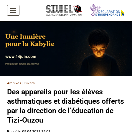
Aller
au
contenu
Archives
|
Divers
Des appareils pour les élèves
asthmatiques et diabétiques offerts
par la direction de l’éducation de
Tizi-Ouzou
Publié le
05.04.2011 15:01