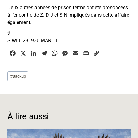
Deux autres années de prison ferme ont été prononcées
à l’encontre de Z. D J et S.N impliqués dans cette affaire
également.
tt
SIWEL 281930 MAR 11
F
X
L
T
W
M
E
P
C
a
i
e
h
e
m
r
o
c
n
l
a
s
a
i
p
Étiquettes
#
Backup
e
k
e
t
s
i
n
y
de
b
e
g
s
e
l
t
L
la
o
d
r
A
n
i
publication :
o
I
a
p
g
n
k
n
m
p
e
k
À lire aussi
r