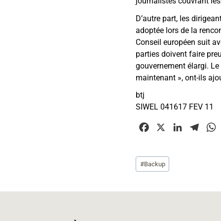
journalistes couvrant le
D’autre part, les dirige
adoptée lors de la renco
Conseil européen suit ave
parties doivent faire pre
gouvernement élargi. Le
maintenant », ont-ils ajo
btj
SIWEL 041617 FEV 11
F
X
L
T
a
i
e
c
n
l
Étiquettes
#
Backup
e
k
e
t
de
b
e
g
la
o
d
r
publication :
o
I
a
k
n
m