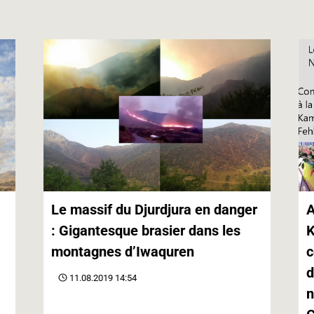
r
Le massif du Djurdjura en danger
A
: Gigantesque brasier dans les
K
montagnes d’Iwaquren
c
d
11.08.2019 14:54
n