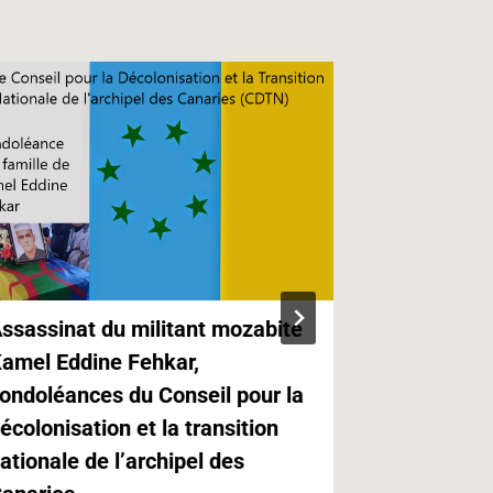
ssassinat du militant mozabite
Kabylie,Ca
amel Eddine Fehkar,
Canaries e
ondoléances du Conseil pour la
Paris
écolonisation et la transition
21.05.2019 
ationale de l’archipel des