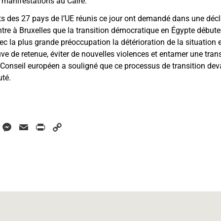
s manifestations au Caire.
ants des 27 pays de l’UE réunis ce jour ont demandé dans une d
ntre à Bruxelles que la transition démocratique en Égypte débute
c la plus grande préoccupation la détérioration de la situation 
uve de retenue, éviter de nouvelles violences et entamer une tra
 Conseil européen a souligné que ce processus de transition de
uté.
W
M
E
P
C
h
e
m
r
o
a
s
a
i
p
s
i
n
y
s
e
l
t
L
A
n
i
p
g
n
p
e
k