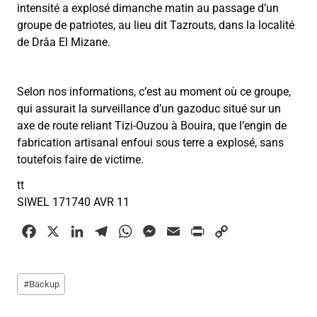
intensité a explosé dimanche matin au passage d’un
groupe de patriotes, au lieu dit Tazrouts, dans la localité
de Drâa El Mizane.
Selon nos informations, c’est au moment où ce groupe,
qui assurait la surveillance d’un gazoduc situé sur un
axe de route reliant Tizi-Ouzou à Bouira, que l’engin de
fabrication artisanal enfoui sous terre a explosé, sans
toutefois faire de victime.
tt
SIWEL 171740 AVR 11
F
X
L
T
W
M
E
P
C
a
i
e
h
e
m
r
o
c
n
l
a
s
a
i
p
Étiquettes
#
Backup
e
k
e
t
s
i
n
y
de
b
e
g
s
e
l
t
L
la