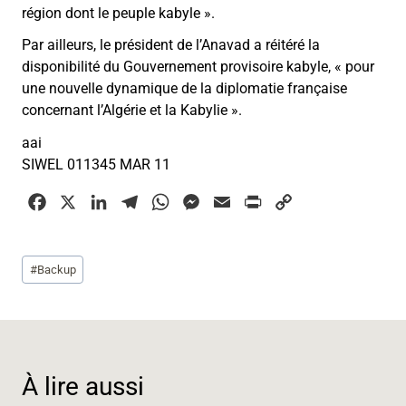
région dont le peuple kabyle ».
Par ailleurs, le président de l’Anavad a réitéré la
disponibilité du Gouvernement provisoire kabyle, « pour
une nouvelle dynamique de la diplomatie française
concernant l’Algérie et la Kabylie ».
aai
SIWEL 011345 MAR 11
F
X
L
T
W
M
E
P
C
a
i
e
h
e
m
r
o
c
n
l
a
s
a
i
p
Étiquettes
#
Backup
e
k
e
t
s
i
n
y
de
b
e
g
s
e
l
t
L
la
o
d
r
A
n
i
publication :
o
I
a
p
g
n
k
n
m
p
e
k
À lire aussi
r