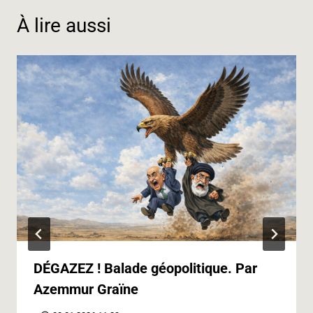
k
n
m
p
e
k
À lire aussi
r
DÉGAZEZ ! Balade géopolitique. Par
Azemmur Graïne