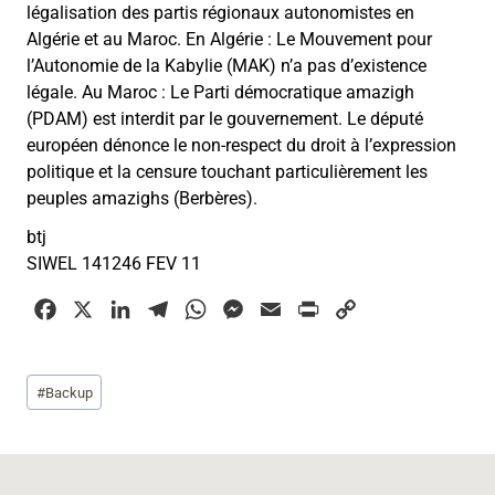
légalisation des partis régionaux autonomistes en
Algérie et au Maroc. En Algérie : Le Mouvement pour
l’Autonomie de la Kabylie (MAK) n’a pas d’existence
légale. Au Maroc : Le Parti démocratique amazigh
(PDAM) est interdit par le gouvernement. Le député
européen dénonce le non-respect du droit à l’expression
politique et la censure touchant particulièrement les
peuples amazighs (Berbères).
btj
SIWEL 141246 FEV 11
F
X
L
T
W
M
E
P
C
a
i
e
h
e
m
r
o
c
n
l
a
s
a
i
p
Étiquettes
#
Backup
e
k
e
t
s
i
n
y
de
b
e
g
s
e
l
t
L
la
o
d
r
A
n
i
publication :
o
I
a
p
g
n