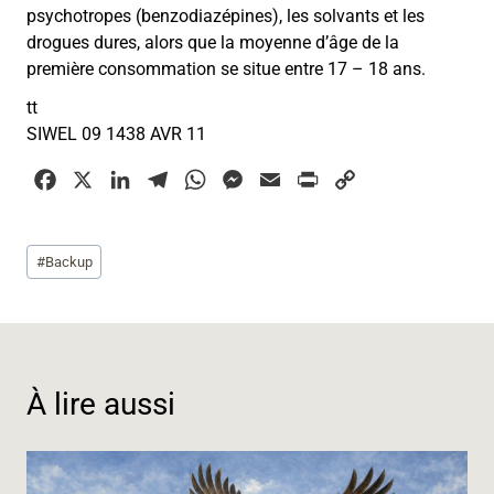
psychotropes (benzodiazépines), les solvants et les
drogues dures, alors que la moyenne d’âge de la
première consommation se situe entre 17 – 18 ans.
tt
SIWEL 09 1438 AVR 11
F
X
L
T
W
M
E
P
C
a
i
e
h
e
m
r
o
c
n
l
a
s
a
i
p
Étiquettes
#
Backup
e
k
e
t
s
i
n
y
de
b
e
g
s
e
l
t
L
la
o
d
r
A
n
i
publication :
o
I
a
p
g
n
k
n
m
p
e
k
À lire aussi
r