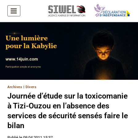
Aller
au
contenu
Archives
|
Divers
Journée d’étude sur la toxicomanie
à Tizi-Ouzou en l’absence des
services de sécurité sensés faire le
bilan
Publié le
09.04.2011 15:37