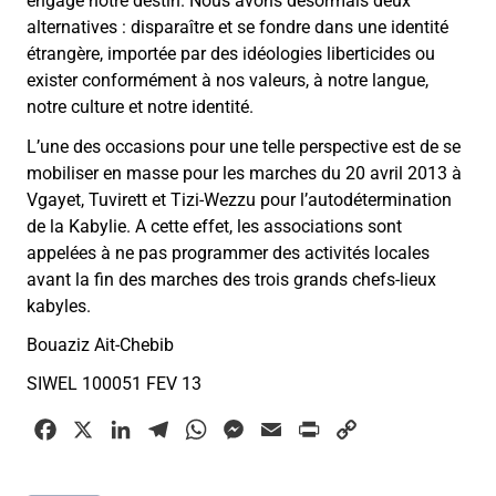
engage notre destin. Nous avons désormais deux
alternatives : disparaître et se fondre dans une identité
étrangère, importée par des idéologies liberticides ou
exister conformément à nos valeurs, à notre langue,
notre culture et notre identité.
L’une des occasions pour une telle perspective est de se
mobiliser en masse pour les marches du 20 avril 2013 à
Vgayet, Tuvirett et Tizi-Wezzu pour l’autodétermination
de la Kabylie. A cette effet, les associations sont
appelées à ne pas programmer des activités locales
avant la fin des marches des trois grands chefs-lieux
kabyles.
Bouaziz Ait-Chebib
SIWEL 100051 FEV 13
F
X
L
T
W
M
E
P
C
a
i
e
h
e
m
r
o
c
n
l
a
s
a
i
p