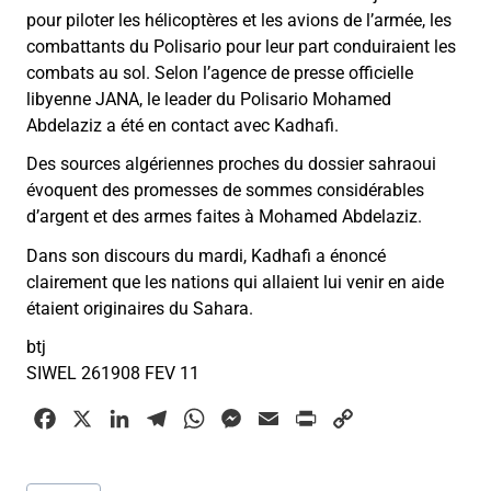
pour piloter les hélicoptères et les avions de l’armée, les
combattants du Polisario pour leur part conduiraient les
combats au sol. Selon l’agence de presse officielle
libyenne JANA, le leader du Polisario Mohamed
Abdelaziz a été en contact avec Kadhafi.
Des sources algériennes proches du dossier sahraoui
évoquent des promesses de sommes considérables
d’argent et des armes faites à Mohamed Abdelaziz.
Dans son discours du mardi, Kadhafi a énoncé
clairement que les nations qui allaient lui venir en aide
étaient originaires du Sahara.
btj
SIWEL 261908 FEV 11
F
X
L
T
W
M
E
P
C
a
i
e
h
e
m
r
o
c
n
l
a
s
a
i
p
Étiquettes