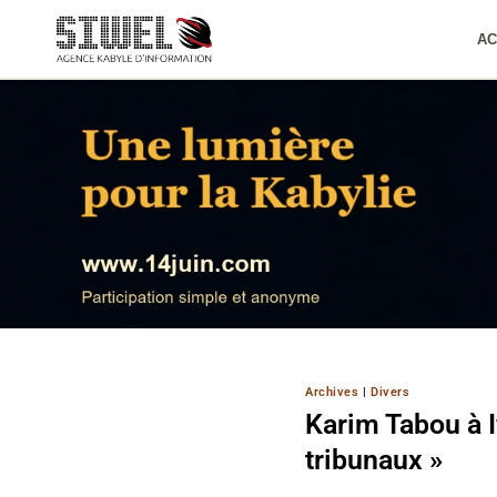
Aller
au
AC
contenu
Archives
|
Divers
Karim Tabou à I
tribunaux »