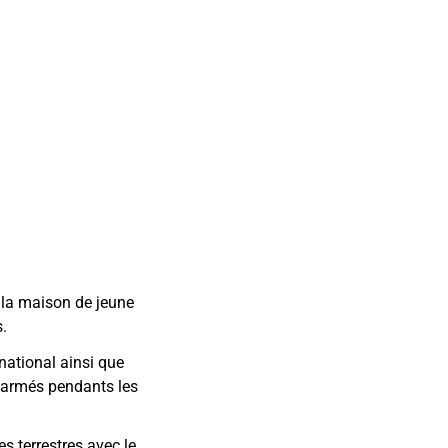
 la maison de jeune
.
rnational ainsi que
té armés pendants les
s terrestres avec le