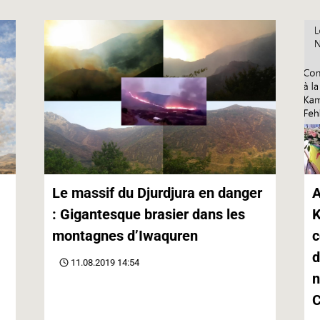
Le massif du Djurdjura en danger
A
: Gigantesque brasier dans les
K
montagnes d’Iwaquren
c
d
11.08.2019 14:54
n
C