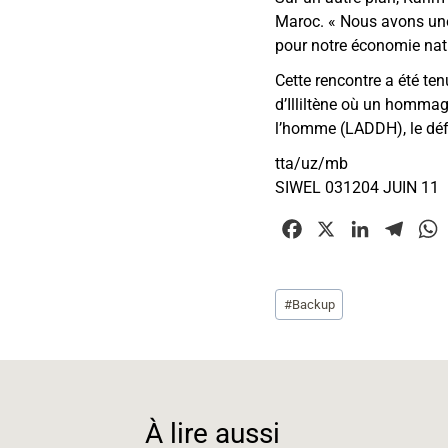
Maroc. « Nous avons une 
pour notre économie nat
Cette rencontre a été t
d’Illiltène où un hommage
l’homme (LADDH), le d
tta/uz/mb
SIWEL 031204 JUIN 11
F
X
L
T
a
i
e
c
n
l
Étiquettes
#
Backup
e
k
e
t
de
b
e
g
la
o
d
r
publication :
o
I
a
k
n
m
À lire aussi