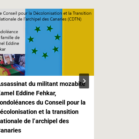
ssassinat du militant mozabite
Kabylie,Ca
amel Eddine Fehkar,
Canaries e
ondoléances du Conseil pour la
Paris
écolonisation et la transition
21.05.2019 
ationale de l’archipel des
anaries