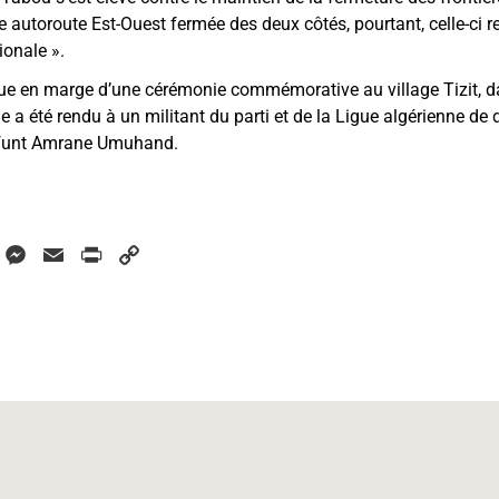
autoroute Est-Ouest fermée des deux côtés, pourtant, celle-ci 
ionale ».
enue en marge d’une cérémonie commémorative au village Tizit,
 a été rendu à un militant du parti et de la Ligue algérienne de 
éfunt Amrane Umuhand.
W
M
E
P
C
h
e
m
r
o
a
s
a
i
p
s
i
n
y
s
e
l
t
L
A
n
i
p
g
n
p
e
k
r