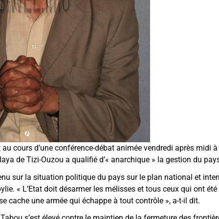
t au cours d’une conférence-débat animée vendredi après midi à
laya de Tizi-Ouzou a qualifié d’
«
anarchique
»
la gestion du pays
enu sur la situation politique du pays sur le plan national et inte
abylie. « L’Etat doit désarmer les mélisses et tous ceux qui ont é
se cache une armée qui échappe à tout contrôle », a-t-il dit.
Tabou s’est élevé contre le maintien de la fermeture des frontière