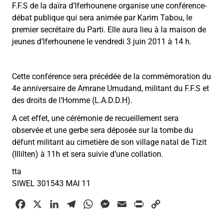
F.F.S de la daïra d’Iferhounene organise une conférence-
débat publique qui sera animée par Karim Tabou, le
premier secrétaire du Parti. Elle aura lieu à la maison de
jeunes d’Iferhounene le vendredi 3 juin 2011 à 14 h.
Cette conférence sera précédée de la commémoration du
4e anniversaire de Amrane Umudand, militant du F.F.S et
des droits de l’Homme (L.A.D.D.H).
A cet effet, une cérémonie de recueillement sera
observée et une gerbe sera déposée sur la tombe du
défunt militant au cimetière de son village natal de Tizit
(Illilten) à 11h et sera suivie d’une collation.
tta
SIWEL 301543 MAI 11
F
X
L
T
W
M
E
P
C
a
i
e
h
e
m
r
o