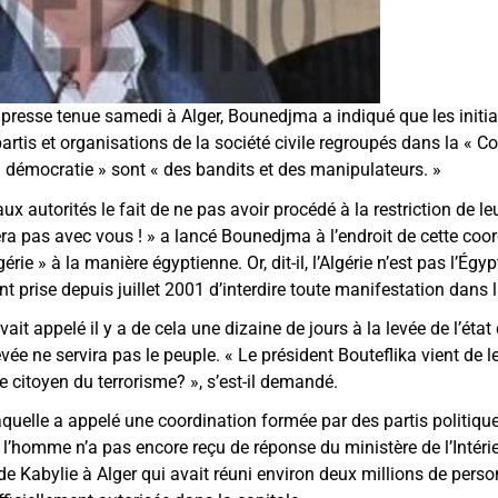
resse tenue samedi à Alger, Bounedjma a indiqué que les initia
artis et organisations de la société civile regroupés dans la « C
 démocratie » sont « des bandits et des manipulateurs. »
x autorités le fait de ne pas avoir procédé à la restriction de leu
a pas avec vous ! » a lancé Bounedjma à l’endroit de cette coor
gérie » à la manière égyptienne. Or, dit-il, l’Algérie n’est pas l’Égyp
prise depuis juillet 2001 d’interdire toute manifestation dans l
it appelé il y a de cela une dizaine de jours à la levée de l’éta
evée ne servira pas le peuple. « Le président Bouteflika vient de le
 citoyen du terrorisme? », s’est-il demandé.
quelle a appelé une coordination formée par des partis politique
 l’homme n’a pas encore reçu de réponse du ministère de l’Intéri
Kabylie à Alger qui avait réuni environ deux millions de perso