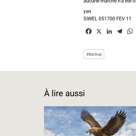
aucune marche n’a été of
ysn
SIWEL 051700 FEV 11
F
X
L
T
a
i
e
c
n
l
Étiquettes
#
Backup
e
k
e
t
de
b
e
g
la
o
d
r
publication :
o
I
a
k
n
m
À lire aussi