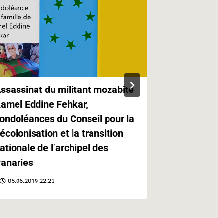
ssassinat du militant mozabite
Kabylie,Ca
amel Eddine Fehkar,
Canaries e
ondoléances du Conseil pour la
Paris
écolonisation et la transition
21.05.2019 
ationale de l’archipel des
anaries
05.06.2019 22:23