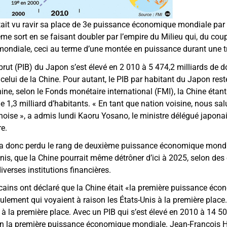
tait vu ravir sa place de 3e puissance économique mondiale par l
e sort en se faisant doubler par l’empire du Milieu qui, du coup
ndiale, ceci au terme d’une montée en puissance durant une t
r brut (PIB) du Japon s’est élevé en 2 010 à 5 474,2 milliards de d
 celui de la Chine. Pour autant, le PIB par habitant du Japon rest
hine, selon le Fonds monétaire international (FMI), la Chine étant
e 1,3 milliard d’habitants. « En tant que nation voisine, nous sa
noise », a admis lundi Kaoru Yosano, le ministre délégué japonai
e.
t a donc perdu le rang de deuxième puissance économique mondia
Unis, que la Chine pourrait même détrôner d’ici à 2025, selon des
verses institutions financières.
ains ont déclaré que la Chine était «la première puissance éc
ement qui voyaient à raison les États-Unis à la première place
à la première place. Avec un PIB qui s’est élevé en 2010 à 14 500
oin la première puissance économique mondiale. Jean-François H