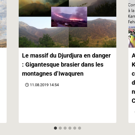
Le massif du Djurdjura en danger
A
: Gigantesque brasier dans les
K
montagnes d’Iwaquren
c
d
11.08.2019 14:54
n
C