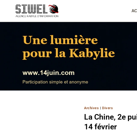
Aller
au
AC
contenu
Archives
|
Divers
La Chine, 2e p
14 février