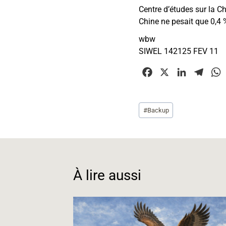
Centre d’études sur la 
Chine ne pesait que 0,4 
wbw
SIWEL 142125 FEV 11
F
X
L
T
a
i
e
c
n
l
Étiquettes
#
Backup
e
k
e
t
de
b
e
g
la
o
d
r
publication :
o
I
a
k
n
m
À lire aussi