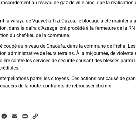
le raccordement au réseau de gaz de ville ainsi que la réalisation 
ant la wilaya de Vgayet à Tizi-Ouzou, le blocage a été maintenu
ion, dans la daïra d’Azazga, ont procédé à la fermeture de la RN
ation du chef-lieu de la commune.
té coupé au niveau de Chaoufa, dans la commune de Freha. Les c
ion administrative de leurs terrains. À la mi-journée, de violent
olère contre les services de sécurité causant des blessés parmi 
crédibles.
 interpellations parmi les citoyens. Ces actions ont causé de gr
 usagers de la route, contraints de rebrousser chemin.
W
M
E
P
C
h
e
m
r
o
a
s
a
i
p