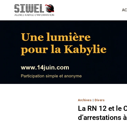
Aller
au
AC
contenu
Archives
|
Divers
La RN 12 et le 
d’arrestations 