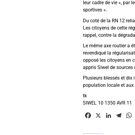
leur cadre de vie », par 
sportives ».
Du coté de la RN 12 reli
Les citoyens de cette rég
rappel, contre la dégrad
Le même axe routier a é
revendiqué la régularisat
opposé les citoyens en c
appris Siwel de sources 
Plusieurs blessés et dix
population locale et aux
tk
SIWEL 10 1350 AVR 11
F
X
L
T
a
i
e
c
n
l
Étiquettes