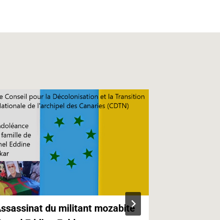
ssassinat du militant mozabite
Kabylie,Ca