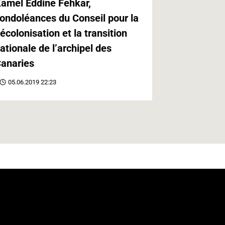
amel Eddine Fehkar,
Canaries e
ondoléances du Conseil pour la
Paris
écolonisation et la transition
21.05.2019 
ationale de l’archipel des
anaries
05.06.2019 22:23