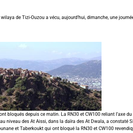
ilaya de Tizi-Ouzou a vécu, aujourd’hui, dimanche, une journée
sont bloqués depuis ce matin. La RN30 et CW100 reliant l’axe du 
au niveau des At Aissi, dans la daïra des At Dwala, a constaté S
ounane et Taberkoukt qui ont bloqué la RN30 et CW100 revendiqu