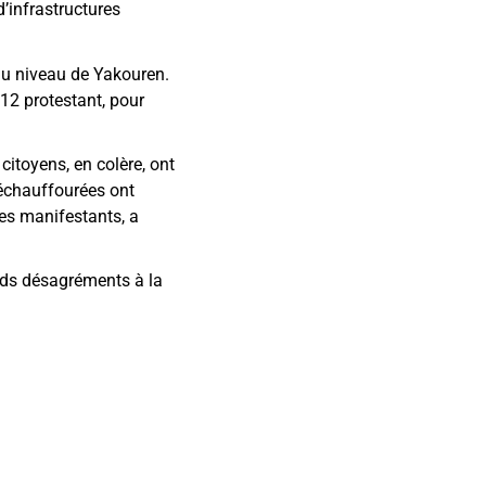
d’infrastructures
 au niveau de Yakouren.
 12 protestant, pour
itoyens, en colère, ont
s échauffourées ont
les manifestants, a
ands désagréments à la