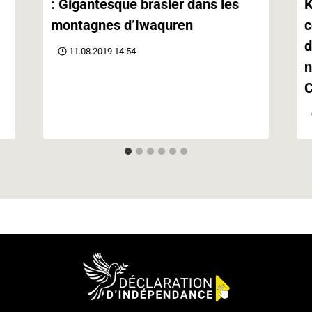
: Gigantesque brasier dans les
K
montagnes d’Iwaquren
c
d
11.08.2019 14:54
n
C