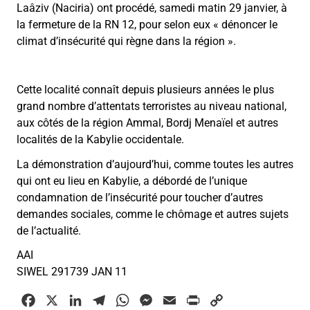
Laâziv (Naciria) ont procédé, samedi matin 29 janvier, à
la fermeture de la RN 12, pour selon eux « dénoncer le
climat d’insécurité qui règne dans la région ».
Cette localité connaît depuis plusieurs années le plus
grand nombre d’attentats terroristes au niveau national,
aux côtés de la région Ammal, Bordj Menaïel et autres
localités de la Kabylie occidentale.
La démonstration d’aujourd’hui, comme toutes les autres
qui ont eu lieu en Kabylie, a débordé de l’unique
condamnation de l’insécurité pour toucher d’autres
demandes sociales, comme le chômage et autres sujets
de l’actualité.
AAI
SIWEL 291739 JAN 11
F
X
L
T
W
M
E
P
C