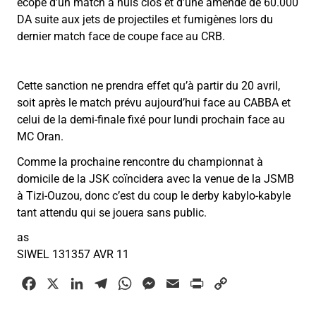
écopé d’un match à huis clos et d’une amende de 60.000
DA suite aux jets de projectiles et fumigènes lors du
dernier match face de coupe face au CRB.
Cette sanction ne prendra effet qu’à partir du 20 avril,
soit après le match prévu aujourd’hui face au CABBA et
celui de la demi-finale fixé pour lundi prochain face au
MC Oran.
Comme la prochaine rencontre du championnat à
domicile de la JSK coïncidera avec la venue de la JSMB
à Tizi-Ouzou, donc c’est du coup le derby kabylo-kabyle
tant attendu qui se jouera sans public.
as
SIWEL 131357 AVR 11
F
X
L
T
W
M
E
P
C
a
i
e
h
e
m
r
o