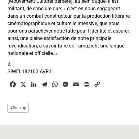
(Mouvement Culturel Berbère), au sein duquel il est
militant, de conclure que:
«
c’est en nous engageant
dans un combat constructeur, par la production littéraire,
cinématographique et culturelle intensive, que nous
pourrons parachever notre lutte pour l’identité et assurer,
ainsi, une pleine satisfaction de notre principale
revendication, à savoir faire de Tamazight une langue
nationale et officielle.
»
tt
SIWEL182103 AVR11
F
X
L
T
W
M
E
P
C
a
i
e
h
e
m
r
o
c
n
l
a
s
a
i
p
Étiquettes
#
Backup
e
k
e
t
s
i
n
y
de
b
e
g
s
e
l
t
L
la
o
d
r
A
n
i
publication :
o
I
a
p
g
n