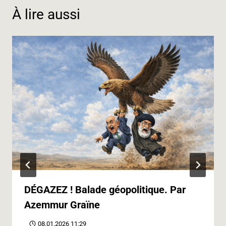
k
n
m
p
e
k
À lire aussi
r
DÉGAZEZ ! Balade géopolitique. Par
Azemmur Graïne
08.01.2026 11:29