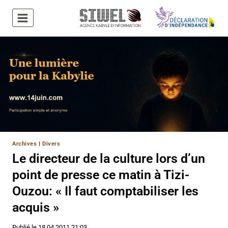
Aller
au
contenu
Archives
|
Divers
Le directeur de la culture lors d’un
point de presse ce matin à Tizi-
Ouzou: « Il faut comptabiliser les
acquis »
Publié le
18.04.2011 21:03