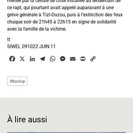
menée par la cellule de crise installée au lendemain de
ce rapt, qui pourtant avait appelé auparavant à une
grève générale à Tizi-Ouzou, puis à l’extinction des feux
chaque soir de 21h45 à 22h15 en signe de solidarité
avec la famille de la victime.
tt
SIWEL 091022 JUIN 11
F
X
L
T
W
M
E
P
C
a
i
e
h
e
m
r
o
c
n
l
a
s
a
i
p
Étiquettes
#
Backup
e
k
e
t
s
i
n
y
de
b
e
g
s
e
l
t
L
la
o
d
r
A
n
i
publication :
o
I
a
p
g
n
k
n
m
p
e
k
À lire aussi
r