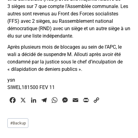
3 sièges sur 7 que compte l’Assemblée communale. Les
autres sont revenus au Front des Forces socialistes
(FFS) avec 2 sièges, au Rassemblement national
démocratique (RND) avec un siège et un autre siège à un
élu sur une liste indépendante.
Après plusieurs mois de blocages au sein de l’APC, le
wali a décidé de suspendre M. Allouti après avoir été
condamné par la justice sous le chef d’inculpation de
« dilapidation de deniers publics ».
ysn
SIWEL181500 FEV 11
F
X
L
T
W
M
E
P
C
a
i
e
h
e
m
r
o
c
n
l
a
s
a
i
p
Étiquettes
#
Backup
e
k
e
t
s
i
n
y
de
b
e
g
s
e
l
t
L
la