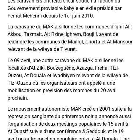
Les caravaniers ont réitéré leur soutien à l’action du
Gouvernement provisoire kabyle en exile présidé par
Ferhat Mehenni depuis le 1er juin 2010.
La caravane du MAK a sillonné les communes d’Ighil Ali,
Akbou, Tazmalt, Ait Rzine, Ighrem, Boujlil, avant de
rejoindre les communes de Maillot, Chorfa et At Mansour
relevant de la wilaya de Tivuret.
Le 09 avril, une autre caravane du MAK a sillonné les
localités d’At Ziki, Bouzeguène, Azazga, Fréha, Tizi-
Ouzou, At Douala et Iwadhiyen relevant de la wilaya de
Tizi-Ouzou où les organisateurs ont appelé à une
mobilisation en prévision des marches du 20 avril
prochain.
Le mouvement autonomiste MAK créé en 2001 suite à la
répression sanglante du printemps noir a annoncé aussi
l’organisation de deux meetings populaires le 15 avril à
At Ouasif suivie d’une conférence à Seddouk, et le 19
avril un autre meeting populaire prévu à At Douala. Une