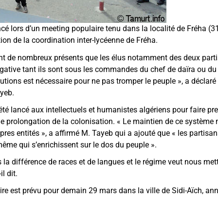
é lors d’un meeting populaire tenu dans la localité de Fréha (31
ation de la coordination inter-lycéenne de Fréha.
nt de nombreux présents que les élus notamment des deux part
gative tant ils sont sous les commandes du chef de daïra ou du 
titutions est nécessaire pour ne pas tromper le peuple
»
, a déclar
yeb.
é lancé aux intellectuels et humanistes algériens pour faire pre
ne prolongation de la colonisation.
«
Le maintien de ce système n
opres entités
»
, a affirmé M. Tayeb qui a ajouté que
«
les partisans
 même qui s’enrichissent sur le dos du peuple
»
.
 la différence de races et de langues et le régime veut nous me
-il dit.
ire est prévu pour demain 29 mars dans la ville de Sidi-Aïch,