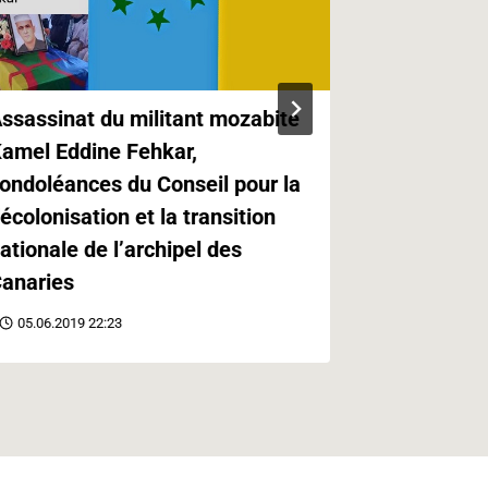
ssassinat du militant mozabite
Kabylie,Ca
amel Eddine Fehkar,
Canaries e
ondoléances du Conseil pour la
Paris
écolonisation et la transition
21.05.2019 
ationale de l’archipel des
anaries
05.06.2019 22:23