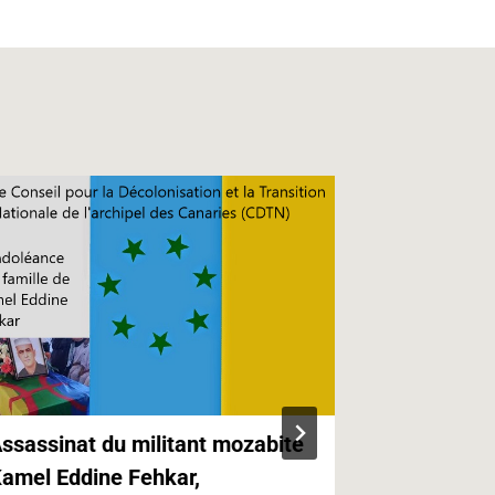
ssassinat du militant mozabite
Kabylie,Ca
amel Eddine Fehkar,
Canaries e