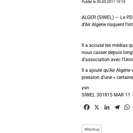
Publié le
30.03.2011 19:15
ALGER (SIWEL) — Le PDG 
d’Air Algérie risquent l’
Il a accusé les médias qu
nous casser depuis lon
d’association avec l’Uni
Il a ajouté qu’Air Algéri
pression d’une
«
certaine
ysn
SIWEL 301815 MAR 11
F
X
L
T
a
i
e
c
n
l
Étiquettes
#
Backup
e
k
e
t