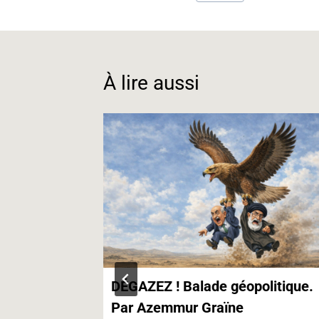
de
b
e
g
la
o
d
r
publication :
o
I
a
k
n
m
À lire aussi
contre le
DÉGAZEZ ! Balade géopolitique.
Par Azemmur Graïne