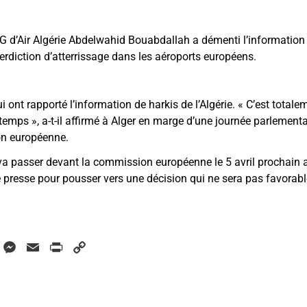
d’Air Algérie Abdelwahid Bouabdallah a démenti l’information 
interdiction d’atterrissage dans les aéroports européens.
i ont rapporté l’information de harkis de l’Algérie.
«
C’est totalem
gtemps
»
, a-t-il affirmé à Alger en marge d’une journée parlement
on européenne.
e va passer devant la commission européenne le 5 avril prochain a
 presse pour pousser vers une décision qui ne sera pas favorabl
W
M
E
P
C
h
e
m
r
o
a
s
a
i
p
s
i
n
y