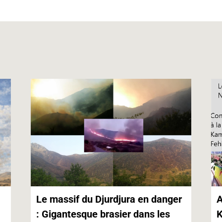
s
e
l
t
L
A
n
i
p
g
n
p
e
k
r
Le massif du Djurdjura en danger
A
: Gigantesque brasier dans les
K