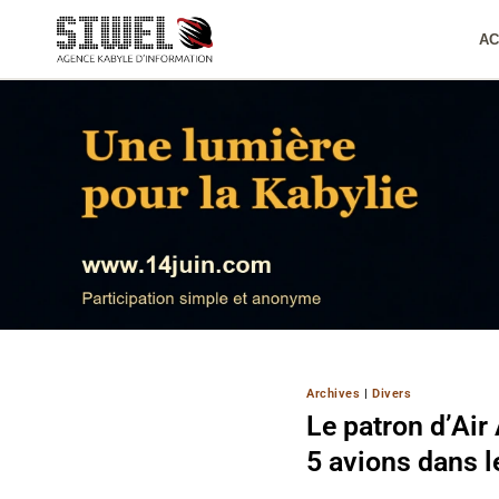
Aller
au
AC
contenu
Archives
|
Divers
Le patron d’Air
5 avions dans 