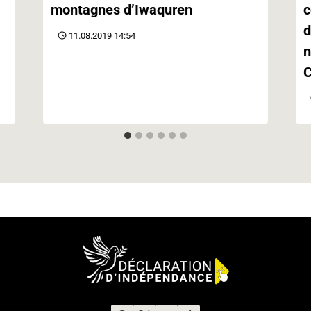
montagnes d’Iwaquren
c
d
11.08.2019 14:54
n
C