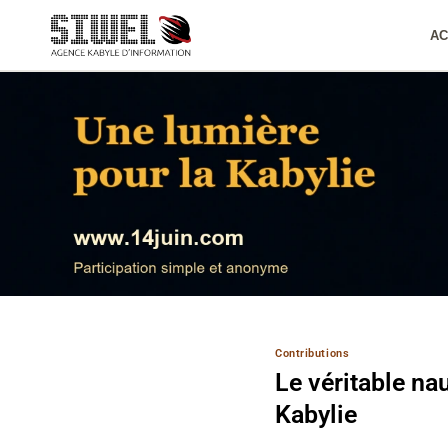
Aller
au
AC
contenu
Contributions
Le véritable na
Kabylie