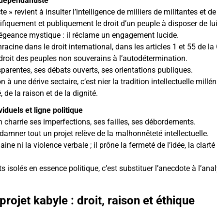
ndépendantiste
e » revient à insulter l’intelligence de milliers de militantes et de
fiquement et publiquement le droit d’un peuple à disposer de l
légeance mystique : il réclame un engagement lucide.
nracine dans le droit international, dans les articles 1 et 55 de l
 droit des peuples non souverains à l’autodétermination.
sparentes, ses débats ouverts, ses orientations publiques.
 à une dérive sectaire, c’est nier la tradition intellectuelle millén
é, de la raison et de la dignité.
iduels et ligne politique
harrie ses imperfections, ses failles, ses débordements.
damner tout un projet relève de la malhonnêteté intellectuelle.
ne ni la violence verbale ; il prône la fermeté de l’idée, la clarté
 isolés en essence politique, c’est substituer l’anecdote à l’anal
projet kabyle : droit, raison et éthique