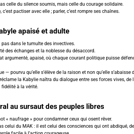
as celle du silence soumis, mais celle du courage solidaire.
e, c’est pactiser avec elle ; parler, c’est rompre ses chaînes.
abyle apaisé et adulte
a pas dans le tumulte des invectives.
arté des échanges et la noblesse du désaccord.
t argumenté, apaisé, où chaque courant politique puisse défend
e — pourvu qu’elle s’élève de la raison et non qu’elle s’abaisse 
réclame la Kabylie naîtra du dialogue entre ses forces vives, de l
fidélité à la vérité.
al au sursaut des peuples libres
e mot « naufrage » pour condamner ceux qui osent rêver.
s celui du MAK : il est celui des consciences qui ont abdiqué, de
parole facile à l’action courageuse.