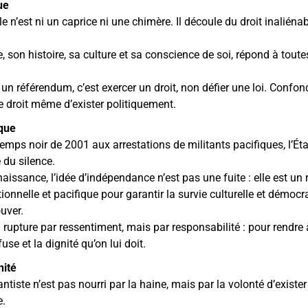
ue
 n’est ni un caprice ni une chimère. Il découle du droit inaliéna
, son histoire, sa culture et sa conscience de soi, répond à toute
n référendum, c’est exercer un droit, non défier une loi. Confon
le droit même d’exister politiquement.
ique
emps noir de 2001 aux arrestations de militants pacifiques, l’État
 du silence.
issance, l’idée d’indépendance n’est pas une fuite : elle est un 
ationnelle et pacifique pour garantir la survie culturelle et démoc
ouver.
rupture par ressentiment, mais par responsabilité : pour rendre à
use et la dignité qu’on lui doit.
nité
iste n’est pas nourri par la haine, mais par la volonté d’exister
e.