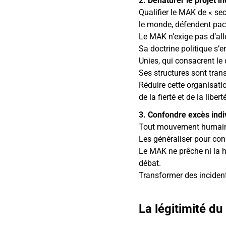
2. Dénaturer le projet i
Qualifier le MAK de « sect
le monde, défendent paci
Le MAK n’exige pas d’al
Sa doctrine politique s’e
Unies, qui consacrent le
Ses structures sont tran
Réduire cette organisation
de la fierté et de la libert
3. Confondre excès indiv
Tout mouvement humain c
Les généraliser pour con
Le MAK ne prêche ni la hai
débat.
Transformer des incidents
La légitimité du 