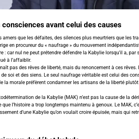
 consciences avant celui des causes
s amers que les défaites, des silences plus meurtriers que les tr
s’érige en procureur du « naufrage » du mouvement indépendantist
 : car nul ne peut prétendre défendre la Kabylie lorsqu’il a, pa
 à l’affaiblir.
naît pas des rêves de liberté, mais du renoncement à ces rêves. Il
 de soi et des siens. Le seul naufrage véritable est celui des co
e la morale préfèrent condamner les artisans de la liberté plutôt
étermination de la Kabylie (MAK) n’est pas la cause de la dérive
e que l’histoire a trop longtemps maintenu à genoux. Le MAK, c’es
ressement d’une Kabylie qu’on voulait croire épuisée, mais qui retr