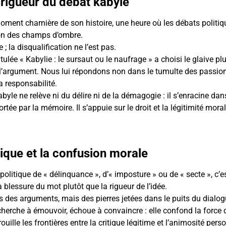
 rigueur du débat kabyle
oment charnière de son histoire, une heure où les débats politiq
on des champs d’ombre.
; la disqualification ne l’est pas.
itulée « Kabylie : le sursaut ou le naufrage » a choisi le glaive pl
l’argument. Nous lui répondons non dans le tumulte des passion
a responsabilité.
yle ne relève ni du délire ni de la démagogie : il s’enracine dan
ortée par la mémoire. Il s’appuie sur le droit et la légitimité mor
ique et la confusion morale
litique de « délinquance », d’« imposture » ou de « secte », c’est
a blessure du mot plutôt que la rigueur de l’idée.
 des arguments, mais des pierres jetées dans le puits du dialog
le cherche à émouvoir, échoue à convaincre : elle confond la force 
rouille les frontières entre la critique légitime et l’animosité perso