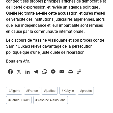
contredit ses propres principes affichés de démocratie et
de liberté d’expression, et révèle un agenda politique .
Quelle légitimité a-t-elle cette accusation, et qu’en n’est-il
de véracité des institutions judiciaires algériennes, alors
que leur indépendance et leur impartialité sont remises
en cause par la communauté internationale .
Le discours de Yassine Aissiouane et son procès contre
Samir Oukaci relève davantage de la persécution
politique que d’une juste quête de réparation.
Boualem Afir.
F
X
L
T
W
M
E
P
C
a
i
e
h
e
m
r
o
c
n
l
a
s
a
i
p
Étiquettes
#
Algérie
#
France
#
justice
#
Kabylie
#
procès
e
k
e
t
s
i
n
y
de
b
e
g
s
e
l
t
L
la
#
Samir Oukaci
#
Yassine Aissiouane
o
d
r
A
n
i
publication :
o
I
a
p
g
n