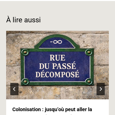
k
n
m
p
e
k
r
À lire aussi
Colonisation : jusqu’où peut aller la