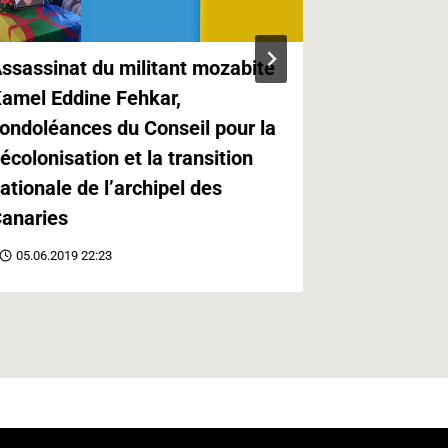
ssassinat du militant mozabite
Kabylie,Ca
amel Eddine Fehkar,
Canaries e
ondoléances du Conseil pour la
Paris
écolonisation et la transition
21.05.2019 
ationale de l’archipel des
anaries
05.06.2019 22:23