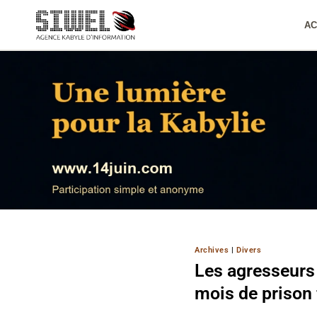
Aller
au
AC
contenu
Archives
|
Divers
Les agresseurs 
mois de prison