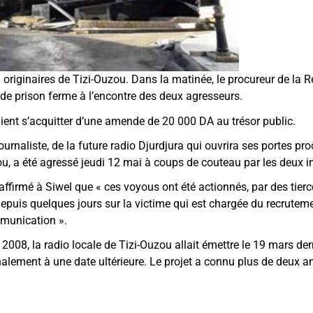
M originaires de Tizi-Ouzou. Dans la matinée, le procureur de la 
de prison ferme à l’encontre des deux agresseurs.
ient s’acquitter d’une amende de 20 000 DA au trésor public.
ournaliste, de la future radio Djurdjura qui ouvrira ses portes p
ou, a été agressé jeudi 12 mai à coups de couteau par les deux i
affirmé à Siwel que « ces voyous ont été actionnés, par des tier
depuis quelques jours sur la victime qui est chargée du recrutem
mmunication ».
t 2008, la radio locale de Tizi-Ouzou allait émettre le 19 mars de
inalement à une date ultérieure. Le projet a connu plus de deux a