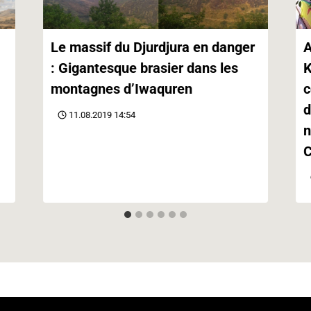
Le massif du Djurdjura en danger
A
: Gigantesque brasier dans les
K
montagnes d’Iwaquren
c
d
11.08.2019 14:54
n
C