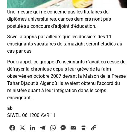
Une mesure qui ne concerne pas les titulaires de
diplômes universitaires, car ces derniers n’ont pas
postulé au concours d’adjoint d’éducation.
Siwel a appris par ailleurs que les dossiers des 11
enseignants vacataires de tamazight seront étudiés au
cas par cas.
Pour rappel, ce groupe d’enseignants n’avait eu cesse de
défrayer la chronique depuis leur grève de la faim
observée en octobre 2007 devant la Maison de la Presse
Tahar Djaout à Alger où ils avaient obtenu l’accord du
ministère quant à leur intégration dans le corps
enseignant.
ab
SIWEL 06 1200 AVR 11
F
X
L
T
W
M
E
P
C