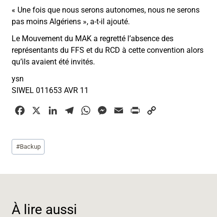
«
Une fois que nous serons autonomes, nous ne serons
pas moins Algériens
»
, a-t-il ajouté.
Le Mouvement du MAK a regretté l’absence des
représentants du FFS et du RCD à cette convention alors
qu’ils avaient été invités.
ysn
SIWEL 011653 AVR 11
F
X
L
T
W
M
E
P
C
a
i
e
h
e
m
r
o
c
n
l
a
s
a
i
p
Étiquettes
#
Backup
e
k
e
t
s
i
n
y
de
b
e
g
s
e
l
t
L
la
o
d
r
A
n
i
publication :
o
I
a
p
g
n
k
n
m
p
e
k
À lire aussi
r