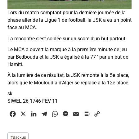
Lors du match comptant pour la dernière journée de la
phase aller de la Ligue 1 de football, la JSK a eu un point
face au MCA.
La rencontre s’est soldée sur un score d’un but partout.
Le MCA a ouvert la marque à la première minute de jeu
par Bedbouda et la JSK a égalisé à la 77 ‘ par un but de
Hamiti.
À la lumière de ce résultat, la JSK remonte à la 5e place,
alors que le Mouloudia d’Alger se replace à la 12e place.
sk
SIWEL 26 1746 FEV 11
F
X
L
T
W
M
E
P
C
a
i
e
h
e
m
r
o
c
n
l
a
s
a
i
p
Étiquettes
#
Backup
e
k
e
t
s
i
n
y