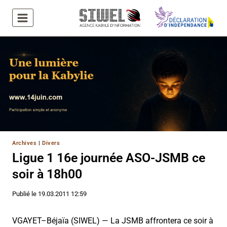
Aller
au
contenu
Archives
|
Divers
Ligue 1 16e journée ASO-JSMB ce
soir à 18h00
Publié le
19.03.2011 12:59
VGAYET–Béjaïa (SIWEL) — La JSMB affrontera ce soir à