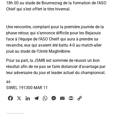
18h 00 au stade de Boumezrag de la formation de l’ASO
Chlef qui s’est offert le titre hivernal.
Une rencontre, comptant pour la première journée de la
phase retour, qui s’annonce difficile pour les Bejaouis
face à l’équipe de l’ASO Chelif qui aura à prendre sa
revanche, eux qui avaient été battu 4-0 au match-aller
joué au stade de l’Unité Maghrébine.
Pour sa part, la JSMB est sommée de réussir un bon
résultat afin de ne pas se faire distancer d’avantage par
leur adversaire du jour et leader actuel du championnat.
as
SIWEL 191300 MAR 11
F
X
L
T
W
M
E
P
C
a
i
e
h
e
m
r
o
c
n
l
a
s
a
i
p